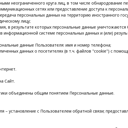
ными неограниченного круга лиц, в том числе обнародование п
ммуникационных сетях или предоставление доступа к персонал
ередача персональных данных на территорию иностранного госу
ическому лицу;
вия, в результате которых персональные данные уничтожаются
в информационной системе персональных данных и (или) резул
ональные данные Пользователя: имя и номер телефона;
иченных данных о посетителях (в т.ч. файлов "cookie") с помо
нтернет.
на Сайт.
тики объединены общим понятием Персональные данные.
я – установление с Пользователем обратной связи; предостав