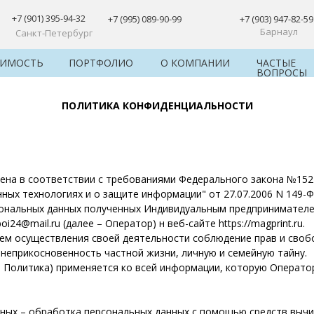
+7 (901) 395-94-32
+7 (995) 089-90-99
+7 (903) 947-82-59
Барнаул
Санкт-Петербург
ОИМОСТЬ
ПОРТФОЛИО
О КОМПАНИИ
ЧАСТЫЕ
ВОПРОСЫ
ПОЛИТИКА КОНФИДЕНЦИАЛЬНОСТИ
а в соответствии с требованиями Федерального закона №152-ФЗ
ых технологиях и о защите информации" от 27.07.2006 N 149-
сональных данных полученных Индивидуальным предпринимате
i24@mail.ru (далее – Оператор) н веб-сайте https://magprint.ru.
ем осуществления своей деятельности соблюдение прав и свобо
 неприкосновенность частной жизни, личную и семейную тайну.
 Политика) применяется ко всей информации, которую Оператор
ных – обработка персональных данных с помощью средств вычи