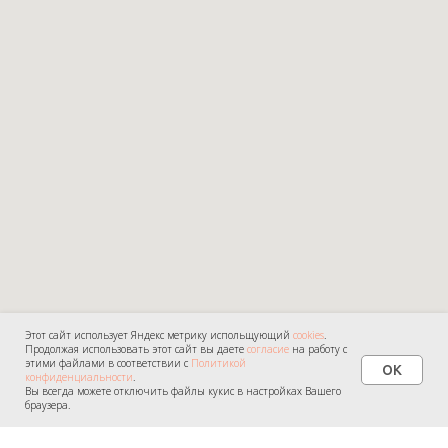
Этот сайт использует Яндекс метрику испольщующий
cookies
.
Продолжая использовать этот сайт вы даете
согласие
на работу с
этими файлами в соответствии с
Политикой
OK
конфиденциальности
.
Вы всегда можете отключить файлы кукис в настройках Вашего
браузера.